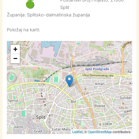
Poštanski broj i mjesto: 21000
Split
Županija: Splitsko-dalmatinska županija
Položaj na karti:
+
−
Leaflet
, ©
OpenStreetMap
contributors