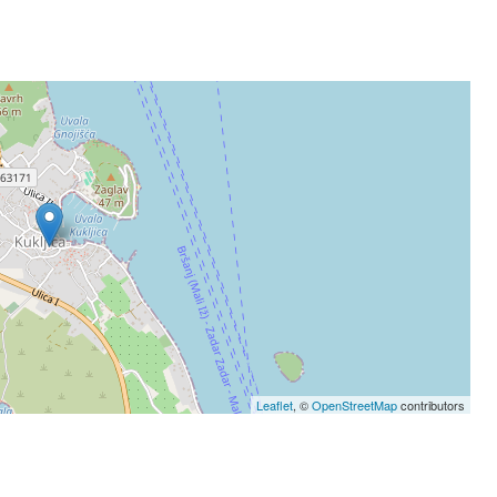
Leaflet
, ©
OpenStreetMap
contributors