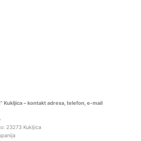
a” Kukljica – kontakt adresa, telefon, e-mail
b
to: 23273 Kukljica
upanija