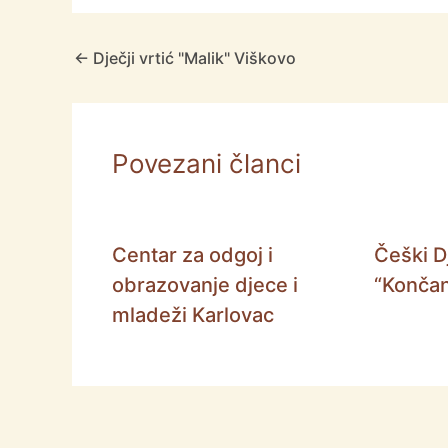
←
Dječji vrtić "Malik" Viškovo
Povezani članci
Centar za odgoj i
Češki Dj
obrazovanje djece i
“Končan
mladeži Karlovac