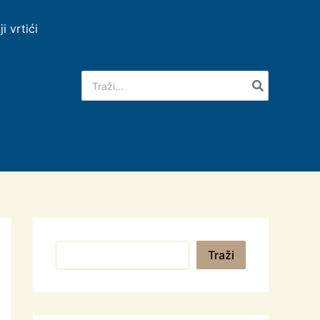
ji vrtići
Search
for:
Pretraga
Traži