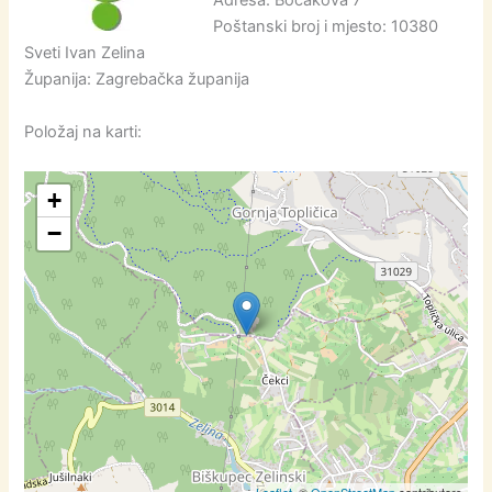
Adresa: Bocakova 7
Poštanski broj i mjesto: 10380
Sveti Ivan Zelina
Županija: Zagrebačka županija
Položaj na karti:
+
−
Leaflet
, ©
OpenStreetMap
contributors