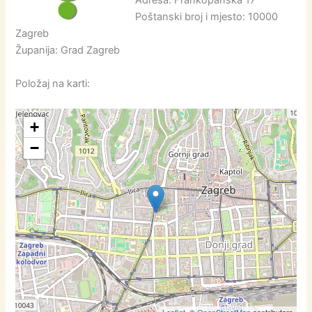
Adresa: Frankopanska 17
Poštanski broj i mjesto: 10000
Zagreb
Županija: Grad Zagreb
Položaj na karti:
+
−
Leaflet
, ©
OpenStreetMap
contributors