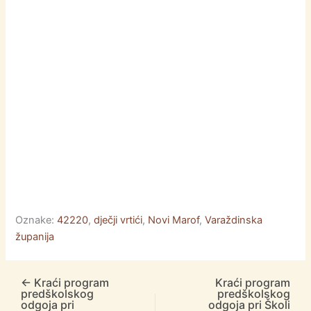
o
g
p
k
er
Oznake:
42220
,
dječji vrtići
,
Novi Marof
,
Varaždinska
županija
←
Kraći program
Kraći program
predškolskog
predškolskog
odgoja pri
odgoja pri Školi