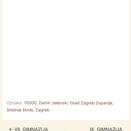
o
n
p
n
o
g
p
k
er
Oznake:
10000
,
Damir Jelenski
,
Grad Zagreb županija
,
Srednje škole
,
Zagreb
←
VII. GIMNAZIJA
IX. GIMNAZIJA