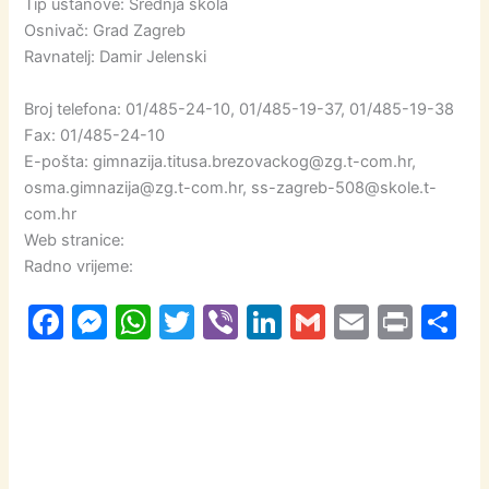
Tip ustanove: Srednja škola
Osnivač: Grad Zagreb
Ravnatelj: Damir Jelenski
Broj telefona: 01/485-24-10, 01/485-19-37, 01/485-19-38
Fax: 01/485-24-10
E-pošta: gimnazija.titusa.brezovackog@zg.t-com.hr,
osma.gimnazija@zg.t-com.hr, ss-zagreb-508@skole.t-
com.hr
Web stranice:
Radno vrijeme:
F
M
W
T
Vi
Li
G
E
Pr
S
a
e
h
w
b
n
m
m
in
h
c
s
at
itt
er
k
ai
ai
t
a
e
s
s
er
e
l
l
e
b
e
A
dI