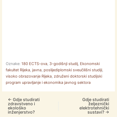
Oznake:
180 ECTS-ova
,
3-godišnji studij
,
Ekonomski
fakultet Rijeka
,
javna
,
poslijediplomski sveučilišni studiji
,
visoko obrazovanje Rijeka
,
združeni doktorski studijski
program upravljanje i ekonomika javnog sektora
←
Gdje studirati
Gdje studirati
zdravstveno i
željeznički
ekološko
elektrotehnički
inženjerstvo?
sustavi?
→