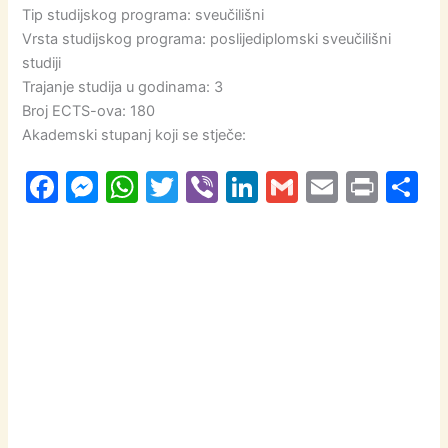
Tip studijskog programa: sveučilišni
Vrsta studijskog programa: poslijediplomski sveučilišni
studiji
Trajanje studija u godinama: 3
Broj ECTS-ova: 180
Akademski stupanj koji se stječe:
F
M
W
T
Vi
Li
G
E
Pr
S
a
e
h
w
b
n
m
m
in
h
c
s
at
itt
er
k
ai
ai
t
a
e
s
s
er
e
l
l
e
b
e
A
dI
o
n
p
n
o
g
p
k
er