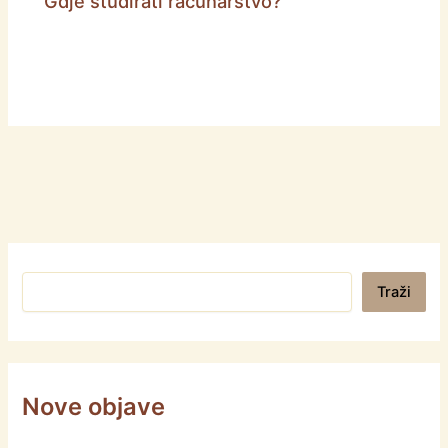
Gdje studirati računarstvo?
Pretraga
Traži
Nove objave