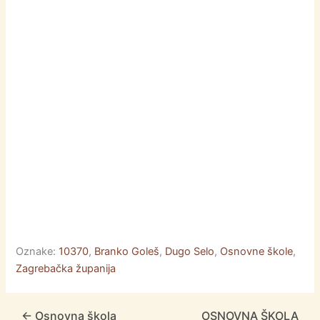
o
n
p
n
o
g
p
k
er
Oznake:
10370
,
Branko Goleš
,
Dugo Selo
,
Osnovne škole
,
Zagrebačka županija
←
Osnovna škola
OSNOVNA ŠKOLA