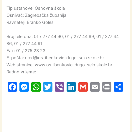
Tip ustanove: Osnovna škola
Osnivač: Zagrebačka županija
Ravnatelj: Branko Goleš
Broj telefona: 01 / 277 44 90, 01 / 277 44 89, 01 / 277 44
86, 01 / 277 44 91
Fax: 01 / 275 23 23
E-pošta: ured@os-ibenkovic-dugo-selo.skole.hr
Web stranice: www.os-ibenkovic-dugo-selo.skole.hr
Radno vrijeme:
F
M
W
T
Vi
Li
G
E
Pr
S
a
e
h
w
b
n
m
m
in
h
c
s
at
itt
er
k
ai
ai
t
a
e
s
s
er
e
l
l
e
b
e
A
dI