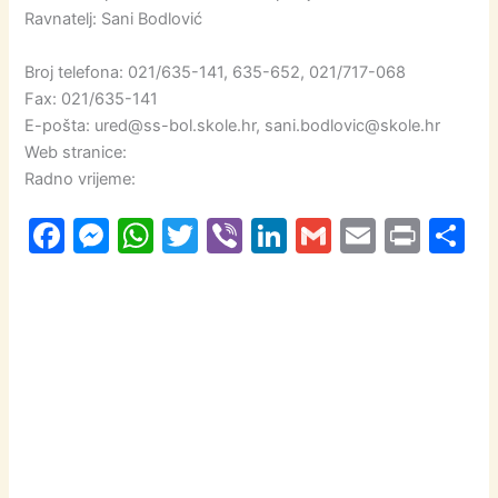
Ravnatelj: Sani Bodlović
Broj telefona: 021/635-141, 635-652, 021/717-068
Fax: 021/635-141
E-pošta: ured@ss-bol.skole.hr, sani.bodlovic@skole.hr
Web stranice:
Radno vrijeme:
F
M
W
T
Vi
Li
G
E
Pr
S
a
e
h
w
b
n
m
m
in
h
c
s
at
itt
er
k
ai
ai
t
a
e
s
s
er
e
l
l
e
b
e
A
dI
o
n
p
n
o
g
p
k
er