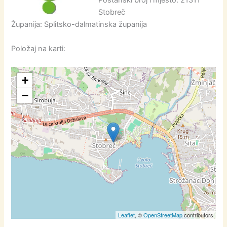
Poštanski broj i mjesto: 21311
Stobreč
Županija: Splitsko-dalmatinska županija
Položaj na karti:
+
−
Leaflet
, ©
OpenStreetMap
contributors