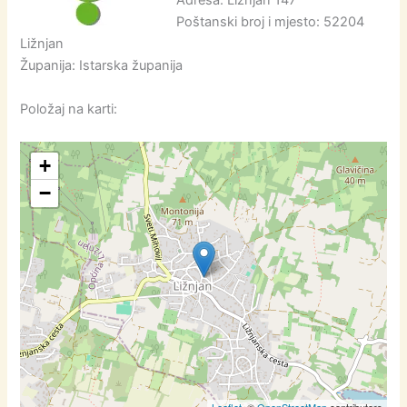
Adresa: Ližnjan 147
Poštanski broj i mjesto: 52204
Ližnjan
Županija: Istarska županija
Položaj na karti:
+
−
Leaflet
, ©
OpenStreetMap
contributors