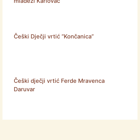
mladeži Karlovac
Češki Dječji vrtić “Končanica”
Češki dječji vrtić Ferde Mravenca
Daruvar