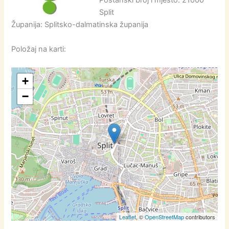
Poštanski broj i mjesto: 21000
Split
Županija: Splitsko-dalmatinska županija
Položaj na karti:
+
−
Leaflet
, ©
OpenStreetMap
contributors