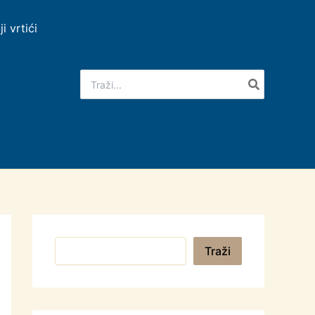
ji vrtići
Search
for:
Pretraga
Traži