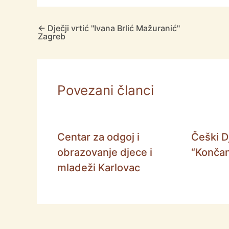
←
Dječji vrtić "Ivana Brlić Mažuranić"
Zagreb
Povezani članci
Centar za odgoj i
Češki Dj
obrazovanje djece i
“Končan
mladeži Karlovac