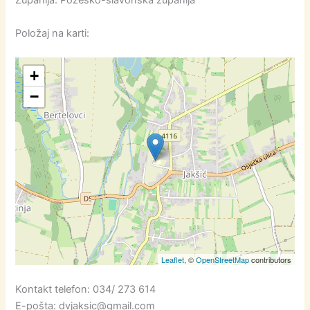
Položaj na karti:
+
−
Leaflet
, ©
OpenStreetMap
contributors
Kontakt telefon: 034/ 273 614
E-pošta: dvjaksic@gmail.com