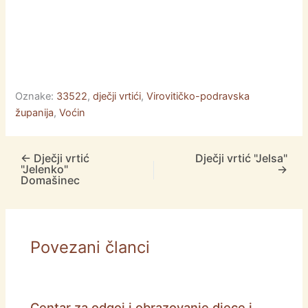
Oznake:
33522
,
dječji vrtići
,
Virovitičko-podravska
županija
,
Voćin
←
Dječji vrtić
Dječji vrtić "Jelsa"
"Jelenko"
→
Domašinec
Povezani članci
Centar za odgoj i obrazovanje djece i