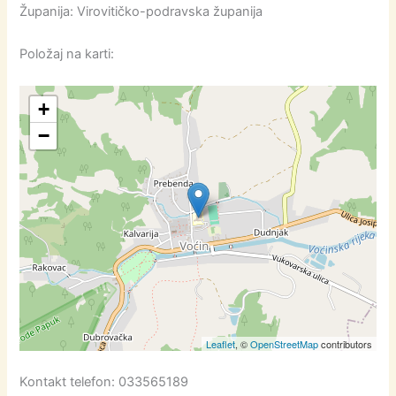
Županija: Virovitičko-podravska županija
Položaj na karti:
+
−
Leaflet
, ©
OpenStreetMap
contributors
Kontakt telefon: 033565189