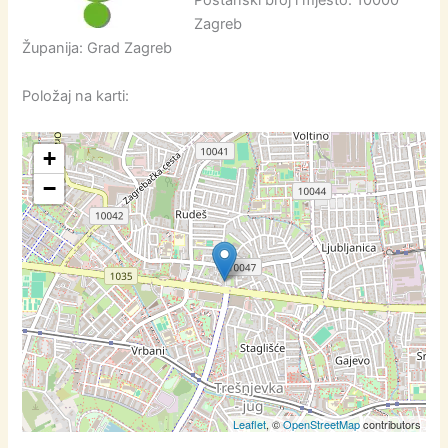
Poštanski broj i mjesto: 10000
Zagreb
Županija: Grad Zagreb
Položaj na karti:
+
−
Leaflet
, ©
OpenStreetMap
contributors