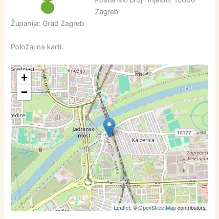
Poštanski broj i mjesto: 10000
Zagreb
Županija: Grad Zagreb
Položaj na karti:
+
−
Leaflet
, ©
OpenStreetMap
contributors