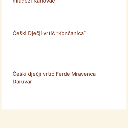
mladeži Karlovac
Češki Dječji vrtić “Končanica”
Češki dječji vrtić Ferde Mravenca
Daruvar