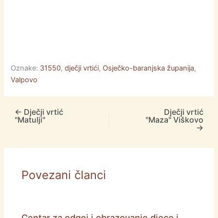
Oznake:
31550
,
dječji vrtići
,
Osječko-baranjska županija
,
Valpovo
←
Dječji vrtić
Dječji vrtić
"Matulji"
"Maza" Viškovo
→
Povezani članci
Centar za odgoj i obrazovanje djece i