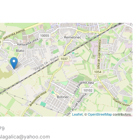
Leaflet
, ©
OpenStreetMap
contributors
79
icslagalica@yahoo.com