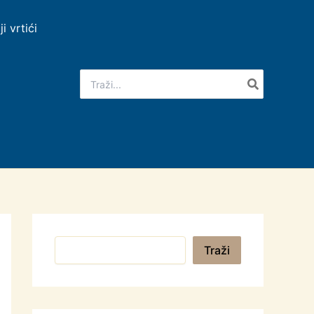
ji vrtići
Search
for:
Pretraga
Traži