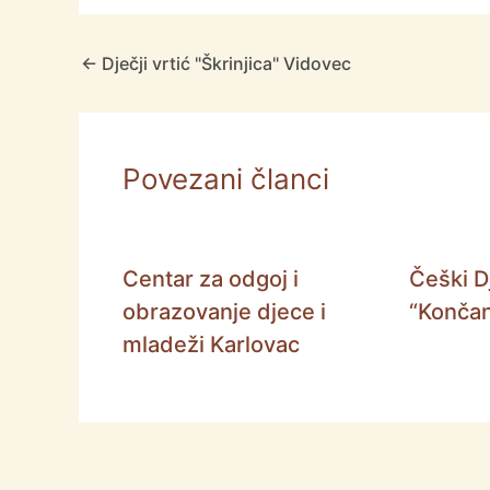
←
Dječji vrtić "Škrinjica" Vidovec
Povezani članci
Centar za odgoj i
Češki Dj
obrazovanje djece i
“Končan
mladeži Karlovac