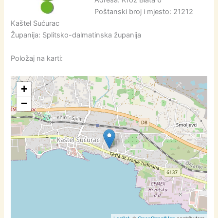
Adresa: Kroz Blata 6
Poštanski broj i mjesto: 21212
Kaštel Sućurac
Županija: Splitsko-dalmatinska županija
Položaj na karti:
+
−
Leaflet
, ©
OpenStreetMap
contributors