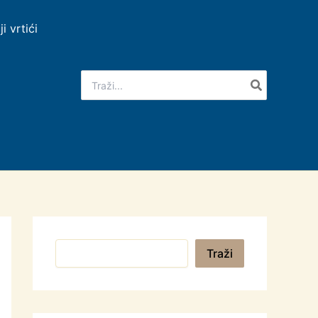
ji vrtići
Search
for:
Pretraga
Traži