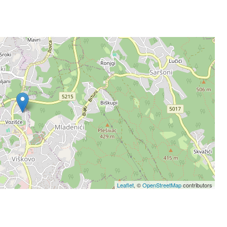
Leaflet
, ©
OpenStreetMap
contributors