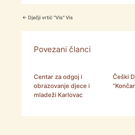
←
Dječji vrtić "Vis" Vis
Povezani članci
Centar za odgoj i
Češki Dj
obrazovanje djece i
“Končan
mladeži Karlovac