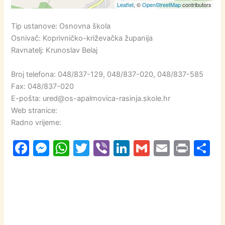
Leaflet
, ©
OpenStreetMap
contributors
Tip ustanove: Osnovna škola
Osnivač: Koprivničko-križevačka županija
Ravnatelj: Krunoslav Belaj
Broj telefona: 048/837-129, 048/837-020, 048/837-585
Fax: 048/837-020
E-pošta: ured@os-apalmovica-rasinja.skole.hr
Web stranice:
Radno vrijeme:
F
M
W
T
Vi
Li
G
E
Pr
S
a
e
h
w
b
n
m
m
in
h
c
s
at
itt
er
k
ai
ai
t
a
e
s
s
er
e
l
l
e
b
e
A
dI