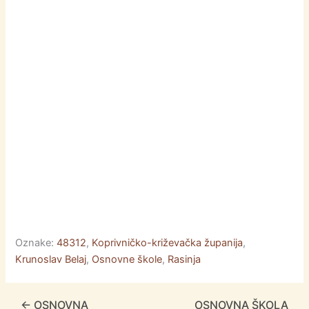
o
n
p
n
o
g
p
k
er
Oznake:
48312
,
Koprivničko-križevačka županija
,
Krunoslav Belaj
,
Osnovne škole
,
Rasinja
←
OSNOVNA
OSNOVNA ŠKOLA