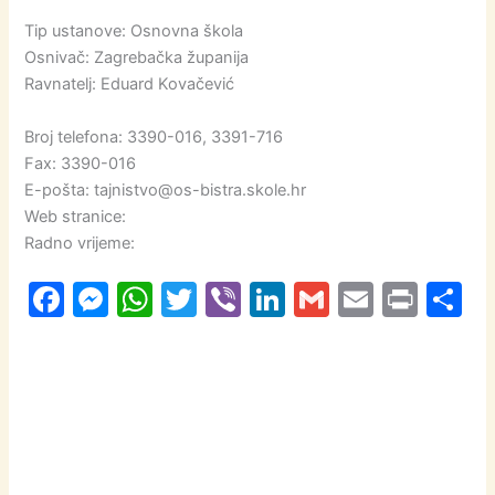
Tip ustanove: Osnovna škola
Osnivač: Zagrebačka županija
Ravnatelj: Eduard Kovačević
Broj telefona: 3390-016, 3391-716
Fax: 3390-016
E-pošta: tajnistvo@os-bistra.skole.hr
Web stranice:
Radno vrijeme:
F
M
W
T
Vi
Li
G
E
Pr
S
a
e
h
w
b
n
m
m
in
h
c
s
at
itt
er
k
ai
ai
t
a
e
s
s
er
e
l
l
e
b
e
A
dI
o
n
p
n