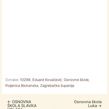
o
g
p
k
er
Oznake:
10298
,
Eduard Kovačević
,
Osnovne škole
,
Poljanica Bistranska
,
Zagrebačka županija
←
OSNOVNA
Osnovna škola
ŠKOLA SLAVKA
Luka
→