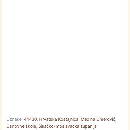
e
s
s
er
e
l
l
e
b
e
A
dI
o
n
p
n
o
g
p
k
er
Oznake:
44430
,
Hrvatska Kostajnica
,
Medina Omerović
,
Osnovne škole
,
Sisačko-moslavačka županija