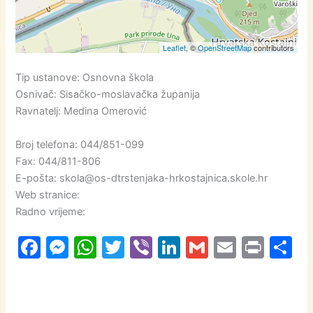
Leaflet
, ©
OpenStreetMap
contributors
Tip ustanove: Osnovna škola
Osnivač: Sisačko-moslavačka županija
Ravnatelj: Medina Omerović
Broj telefona: 044/851-099
Fax: 044/811-806
E-pošta: skola@os-dtrstenjaka-hrkostajnica.skole.hr
Web stranice:
Radno vrijeme:
F
M
W
T
Vi
Li
G
E
Pr
S
a
e
h
w
b
n
m
m
in
h
c
s
at
itt
er
k
ai
ai
t
a