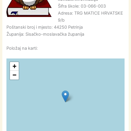
Šifra škole: 03-066-003
Adresa: TRG MATICE HRVATSKE
9/b
Poštanski broj i mjesto: 44250 Petrinja
Županija: Sisačko-moslavačka županija
Položaj na karti:
+
−