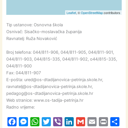
Leaflet
, ©
OpenStreetMap
contributors
Tip ustanove: Osnovna škola
Osnivač: Sisačko-moslavačka županija
Ravnatelj: Ruža Novaković
Broj telefona: 044/811-906, 044/811-905, 044/811-901,
044/811-903, 044/815-335, 044/811-902, o44/815-335,
044/811-900
Fax: 044/811-907
E-pošta: ured@os-dtadijanovica-petrinja.skole.hr,
ravnatelj@os-dtadijanovica-petrinja.skole.hr,
pedagog@os-dtadijanovica-petrinja.skole.hr
Web stranice: www.os-tadija-petrinja.hr
Radno vrijeme:
F
M
W
T
Vi
Li
G
E
Pr
S