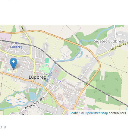
Leaflet
, ©
OpenStreetMap
contributors
ola