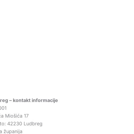
eg – kontakt informacije
001
ća Miošića 17
sto: 42230 Ludbreg
a županija