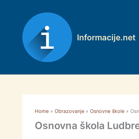
Skip
to
content
Informacije.net
Home
Obrazovanje
Osnovne škole
Osn
Osnovna škola Ludbr