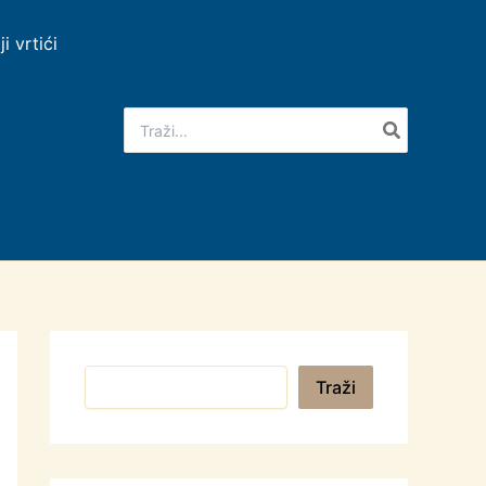
ji vrtići
Search
for:
Pretraga
Traži