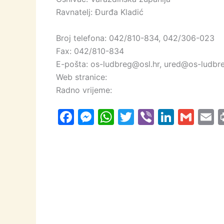
Ravnatelj: Đurđa Kladić
Broj telefona: 042/810-834, 042/306-023
Fax: 042/810-834
E-pošta: os-ludbreg@osl.hr, ured@os-ludbre
Web stranice:
Radno vrijeme:
F
M
W
T
Vi
Li
G
E
a
e
h
w
b
n
m
c
s
at
itt
er
k
ai
a
e
s
s
er
e
l
l
b
e
A
dI
o
n
p
n
o
g
p