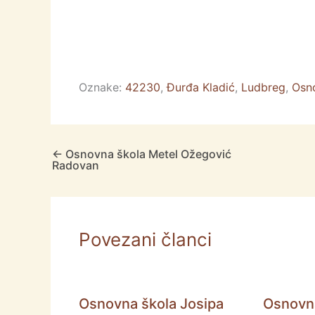
k
er
Oznake:
42230
,
Đurđa Kladić
,
Ludbreg
,
Osn
←
Osnovna škola Metel Ožegović
Radovan
Povezani članci
Osnovna škola Josipa
Osnovna