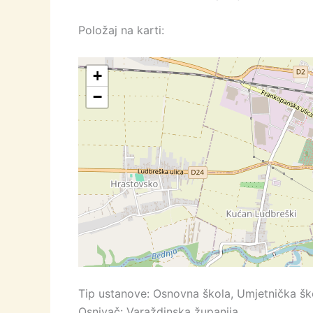
Položaj na karti:
+
−
Tip ustanove: Osnovna škola, Umjetnička šk
Osnivač: Varaždinska županija