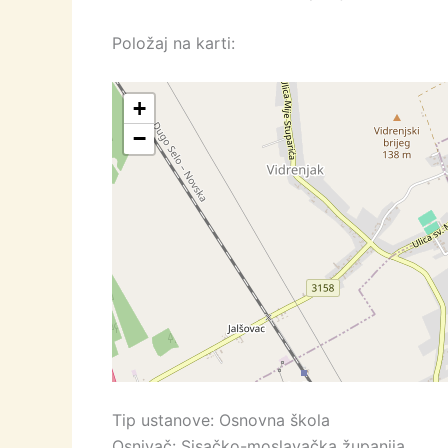
Položaj na karti:
+
−
Tip ustanove: Osnovna škola
Osnivač: Sisačko-moslavačka županija