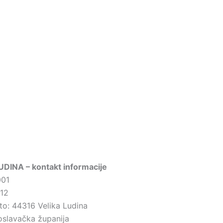
INA – kontakt informacije
001
12
sto: 44316 Velika Ludina
oslavačka županija