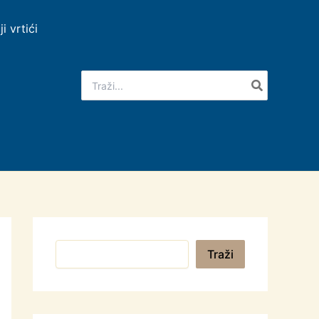
ji vrtići
Search
for:
Pretraga
Traži