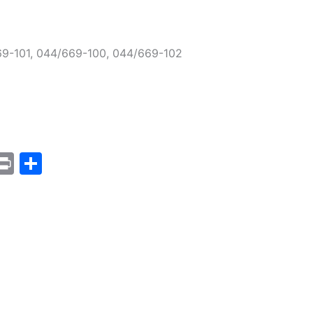
69-101, 044/669-100, 044/669-102
Pr
S
m
in
h
i
t
ar
e