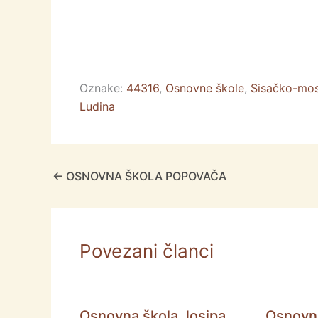
k
er
Oznake:
44316
,
Osnovne škole
,
Sisačko-mos
Ludina
←
OSNOVNA ŠKOLA POPOVAČA
Povezani članci
Osnovna škola Josipa
Osnovna