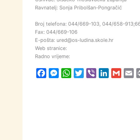
Ravnatelj: Sonja Pribolšan-Pongračić
Broj telefona: 044/669-103, 044/658-913;6
Fax: 044/669-106
E-pošta: ured@os-ludina.skole.hr
Web stranice:
Radno vrijeme:
F
M
W
T
Vi
Li
G
E
a
e
h
w
b
n
m
c
s
at
itt
er
k
ai
a
e
s
s
er
e
l
l
b
e
A
dI
o
n
p
n
o
g
p