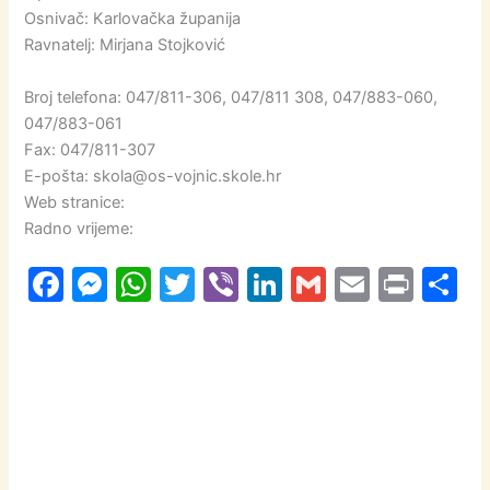
Osnivač: Karlovačka županija
Ravnatelj: Mirjana Stojković
Broj telefona: 047/811-306, 047/811 308, 047/883-060,
047/883-061
Fax: 047/811-307
E-pošta: skola@os-vojnic.skole.hr
Web stranice:
Radno vrijeme:
F
M
W
T
Vi
Li
G
E
Pr
S
a
e
h
w
b
n
m
m
in
h
c
s
at
itt
er
k
ai
ai
t
a
e
s
s
er
e
l
l
e
b
e
A
dI
o
n
p
n