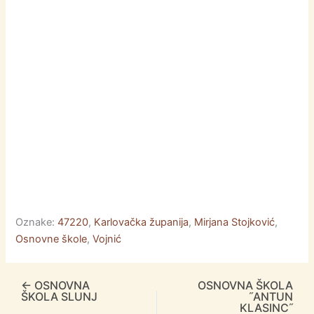
o
g
p
k
er
Oznake:
47220
,
Karlovačka županija
,
Mirjana Stojković
,
Osnovne škole
,
Vojnić
←
OSNOVNA
OSNOVNA ŠKOLA
ŠKOLA SLUNJ
˝ANTUN
KLASINC˝