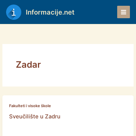
Skip
to
Informacije.net
content
Zadar
Fakulteti i visoke škole
Sveučilište u Zadru