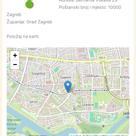
Adresa: Bernarda Vukasa 29
Poštanski broj i mjesto: 10000
Zagreb
Županija: Grad Zagreb
Položaj na karti:
+
−
Leaflet
, ©
OpenStreetMap
contributors