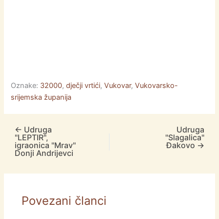
Oznake:
32000
,
dječji vrtići
,
Vukovar
,
Vukovarsko-
srijemska županija
←
Udruga
Udruga
"LEPTIR",
"Slagalica"
igraonica "Mrav"
Đakovo
→
Donji Andrijevci
Povezani članci