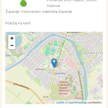
Poštanski broj i mjesto: 32000
Vukovar
Županija: Vukovarsko-srijemska županija
Položaj na karti:
+
−
Leaflet
, ©
OpenStreetMap
contributors