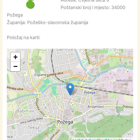
Adresa: Cvjetna ulica 9
Poštanski broj i mjesto: 34000
Požega
Županija: Požeško-slavonska županija
Položaj na karti:
+
−
Leaflet
, ©
OpenStreetMap
contributors