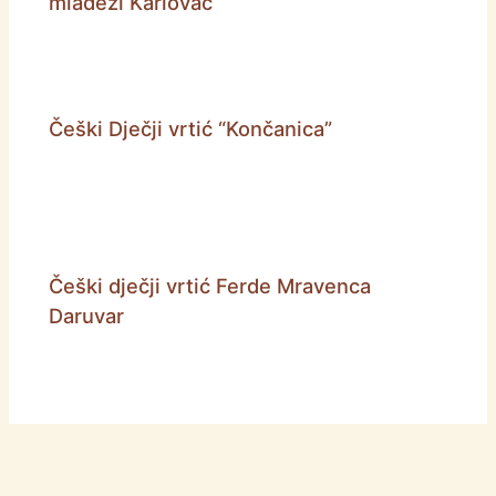
mladeži Karlovac
Češki Dječji vrtić “Končanica”
Češki dječji vrtić Ferde Mravenca
Daruvar