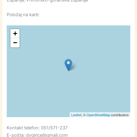
Položaj na karti:
+
−
Leaflet
, ©
OpenStreetMap
contributors
Kontakt telefon: 051/571-237
E-pošta: dvgirice@gmail.com