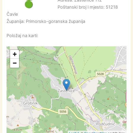
Adresa: Zastenice 112
Poštanski broj i mjesto: 51218
Čavle
Županija: Primorsko-goranska županija
Položaj na karti:
+
−
Leaflet
, ©
OpenStreetMap
contributors