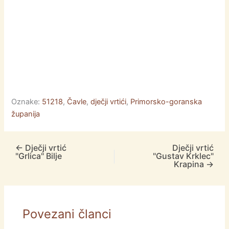
Oznake:
51218
,
Čavle
,
dječji vrtići
,
Primorsko-goranska
županija
←
Dječji vrtić
Dječji vrtić
"Grlica" Bilje
"Gustav Krklec"
Krapina
→
Povezani članci