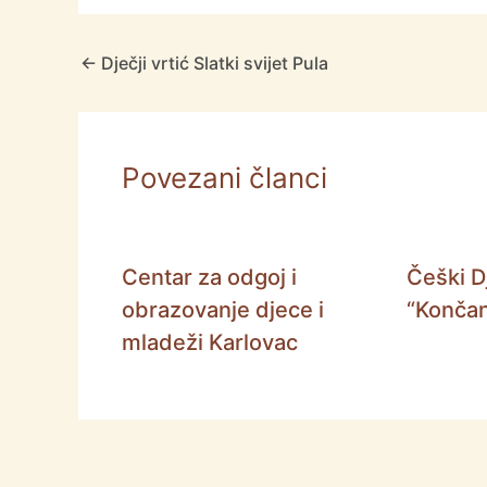
←
Dječji vrtić Slatki svijet Pula
Povezani članci
Centar za odgoj i
Češki Dj
obrazovanje djece i
“Končan
mladeži Karlovac