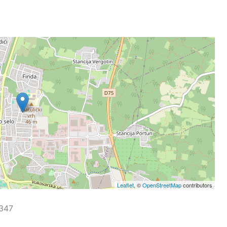
Leaflet
, ©
OpenStreetMap
contributors
4347