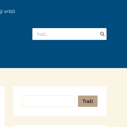
ji vrtići
Search
for:
Pretraga
Traži