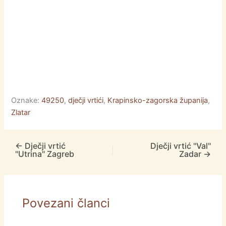
Oznake:
49250
,
dječji vrtići
,
Krapinsko-zagorska županija
,
Zlatar
←
Dječji vrtić
Dječji vrtić "Val"
"Utrina" Zagreb
Zadar
→
Povezani članci