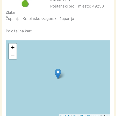
Krešimira 6
Poštanski broj i mjesto: 49250
Zlatar
Županija: Krapinsko-zagorska županija
Položaj na karti:
+
−
Leaflet
, ©
OpenStreetMap
contributors