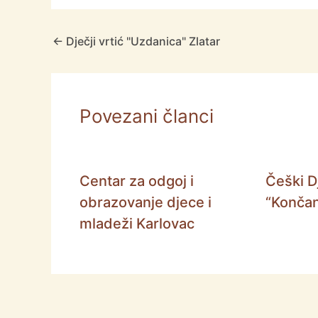
←
Dječji vrtić "Uzdanica" Zlatar
Povezani članci
Centar za odgoj i
Češki Dj
obrazovanje djece i
“Končan
mladeži Karlovac