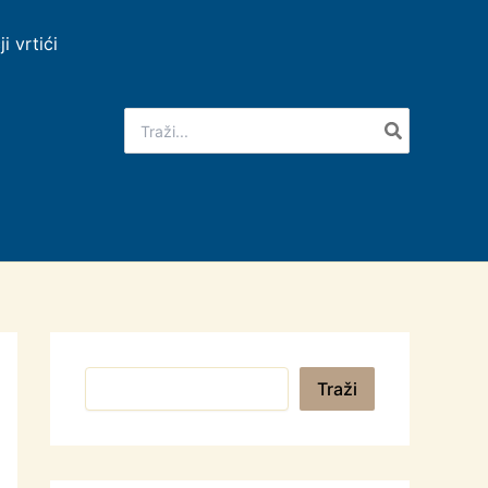
ji vrtići
Search
for:
Pretraga
Traži