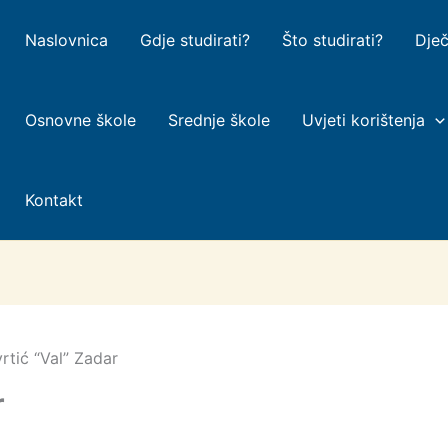
Naslovnica
Gdje studirati?
Što studirati?
Dječ
Osnovne škole
Srednje škole
Uvjeti korištenja
Kontakt
vrtić “Val” Zadar
r