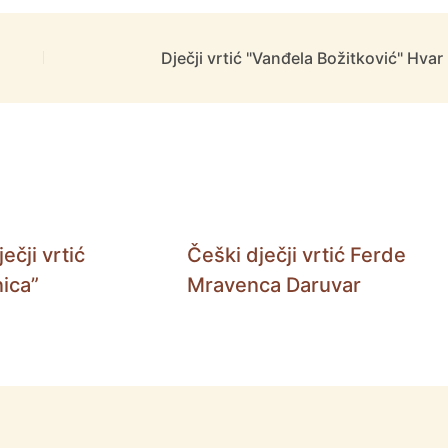
Dječji vrtić "Vanđela Božitković" Hvar
ečji vrtić
Češki dječji vrtić Ferde
ica”
Mravenca Daruvar