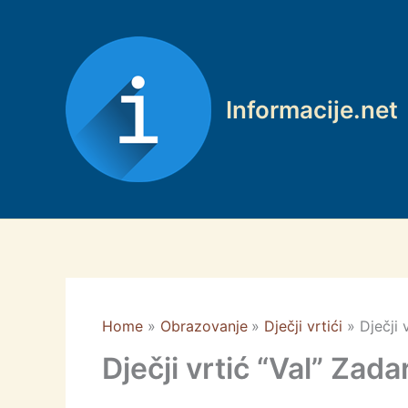
Skip
to
content
Informacije.net
Home
Obrazovanje
Dječji vrtići
Dječji 
Dječji vrtić “Val” Zada