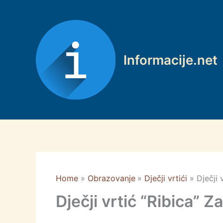
Skip
to
content
Informacije.net
Home
Obrazovanje
Dječji vrtići
Dječji 
Dječji vrtić “Ribica” Z