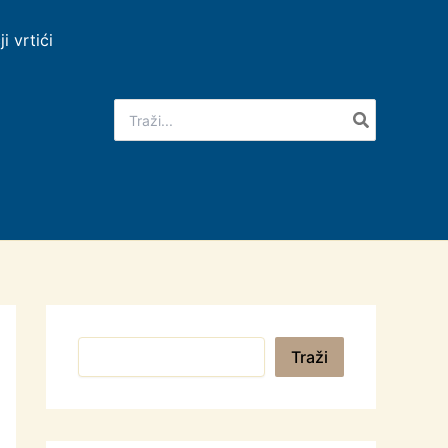
ji vrtići
Search
for:
Pretraga
Traži