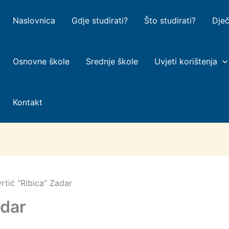
Naslovnica
Gdje studirati?
Što studirati?
Dječ
Osnovne škole
Srednje škole
Uvjeti korištenja
Kontakt
vrtić “Ribica” Zadar
adar