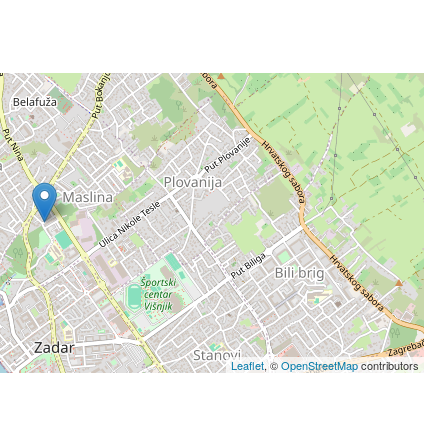
Leaflet
, ©
OpenStreetMap
contributors