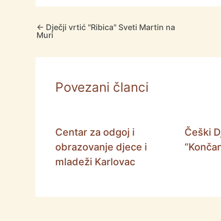
←
Dječji vrtić "Ribica" Sveti Martin na
Muri
Povezani članci
Centar za odgoj i
Češki Dj
obrazovanje djece i
“Končan
mladeži Karlovac