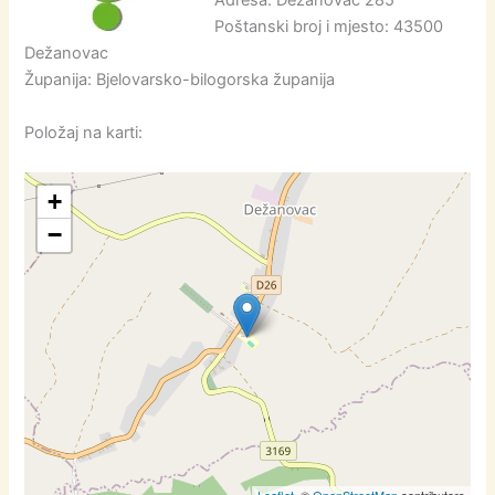
Adresa: Dežanovac 285
Poštanski broj i mjesto: 43500
Dežanovac
Županija: Bjelovarsko-bilogorska županija
Položaj na karti:
+
−
Leaflet
, ©
OpenStreetMap
contributors